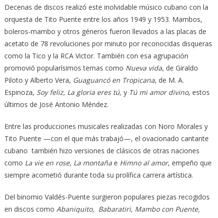
Decenas de discos realizó este inolvidable músico cubano con la
orquesta de Tito Puente entre los años 1949 y 1953. Mambos,
boleros-mambo y otros géneros fueron llevados a las placas de
acetato de 78 revoluciones por minuto por reconocidas disqueras
como la Tico y la RCA Victor. También con esa agrupación
promovió popularísimos temas como
Nueva vida
, de Giraldo
Piloto y Alberto Vera,
Guaguancó en Tropicana
, de M. A.
Espinoza,
Soy feliz, La gloria eres tú,
y
Tú mi amor divino
, estos
últimos de José Antonio Méndez.
Entre las producciones musicales realizadas con Noro Morales y
Tito Puente —con el que más trabajó—, el ovacionado cantante
cubano también hizo versiones de clásicos de otras naciones
como
La vie en rose, La montaña
e
Himno al amor
, empeño que
siempre acometió durante toda su prolífica carrera artística.
Del binomio Valdés-Puente surgieron populares piezas recogidos
en discos como
Abaniquito, Babaratiri, Mambo con Puente,