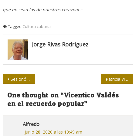
que no sean las de nuestros corazones.
Tagged
Cultura cubana
Jorge Rivas Rodriguez
Navegación
Sesionó foro virtual: ¿Cómo publicar con éxito sobre la COVID-19?
Patricia Villegas: “A la pandemia hay que ponerle rostros en los medios de comunicación”
de
One thought on “
Vicentico Valdés
entradas
en el recuerdo popular
”
Alfredo
junio 28, 2020 a las 10:49 am