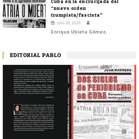
Cuba en la encrucijada del
“nuevo orden
trumpista/fascista”
julio 28, 2026
Enrique Ubieta Gómez.
EDITORIAL PABLO