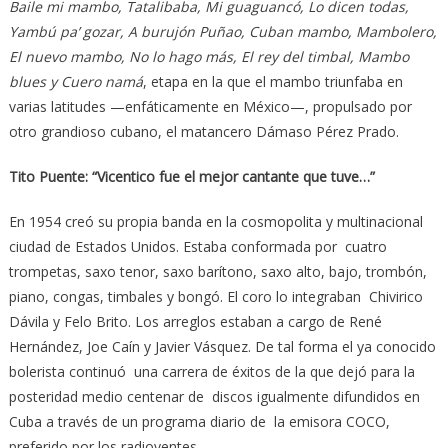
Baile mi mambo, Tatalibaba, Mi guaguancó, Lo dicen todas,
Yambú pa’ gozar, A burujón Puñao, Cuban mambo, Mambolero,
El nuevo mambo, No lo hago más, El rey del timbal, Mambo
blues y Cuero namá
, etapa en la que el mambo triunfaba en
varias latitudes —enfáticamente en México—, propulsado por
otro grandioso cubano, el matancero Dámaso Pérez Prado.
Tito Puente: “Vicentico fue el mejor cantante que tuve…”
En 1954 creó su propia banda en la cosmopolita y multinacional
ciudad de Estados Unidos. Estaba conformada por cuatro
trompetas, saxo tenor, saxo barítono, saxo alto, bajo, trombón,
piano, congas, timbales y bongó. El coro lo integraban Chivirico
Dávila y Felo Brito. Los arreglos estaban a cargo de René
Hernández, Joe Caín y Javier Vásquez. De tal forma el ya conocido
bolerista continuó una carrera de éxitos de la que dejó para la
posteridad medio centenar de discos igualmente difundidos en
Cuba a través de un programa diario de la emisora COCO,
preferido por los radioyentes.