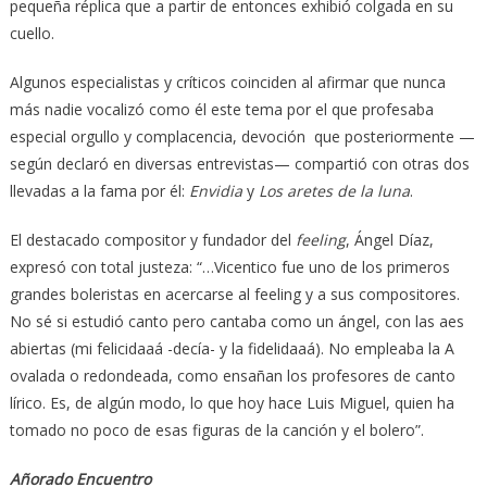
pequeña réplica que a partir de entonces exhibió colgada en su
cuello.
Algunos especialistas y críticos coinciden al afirmar que nunca
más nadie vocalizó como él este tema por el que profesaba
especial orgullo y complacencia, devoción que posteriormente —
según declaró en diversas entrevistas— compartió con otras dos
llevadas a la fama por él:
Envidia
y
Los aretes de la luna
.
El destacado compositor y fundador del
feeling
, Ángel Díaz,
expresó con total justeza: “…Vicentico fue uno de los primeros
grandes boleristas en acercarse al feeling y a sus compositores.
No sé si estudió canto pero cantaba como un ángel, con las aes
abiertas (mi felicidaaá -decía- y la fidelidaaá). No empleaba la A
ovalada o redondeada, como ensañan los profesores de canto
lírico. Es, de algún modo, lo que hoy hace Luis Miguel, quien ha
tomado no poco de esas figuras de la canción y el bolero”.
Añorado Encuentro