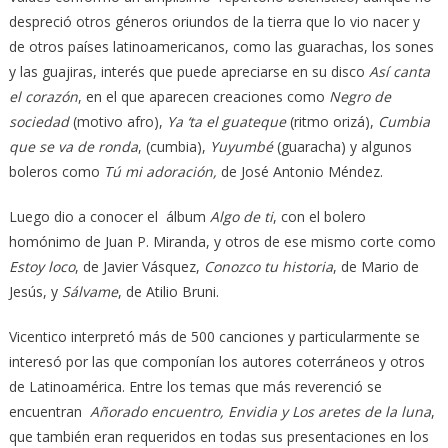
despreció otros géneros oriundos de la tierra que lo vio nacer y
de otros países latinoamericanos, como las guarachas, los sones
y las guajiras, interés que puede apreciarse en su disco
Así canta
el corazón
, en el que aparecen creaciones como
Negro de
sociedad
(motivo afro),
Ya ‘ta el guateque
(ritmo orizá),
Cumbia
que se va de ronda
, (cumbia),
Yuyumbé
(guaracha) y algunos
boleros como
Tú mi adoración,
de José Antonio Méndez.
Luego dio a conocer el álbum
Algo de ti
, con el bolero
homónimo de Juan P. Miranda, y otros de ese mismo corte como
Estoy loco
, de Javier Vásquez,
Conozco tu historia
, de Mario de
Jesús, y
Sálvame
, de Atilio Bruni.
Vicentico interpretó más de 500 canciones y particularmente se
interesó por las que componían los autores coterráneos y otros
de Latinoamérica. Entre los temas que más reverenció se
encuentran
Añorado encuentro, Envidia y Los aretes de la luna
,
que también eran requeridos en todas sus presentaciones en los