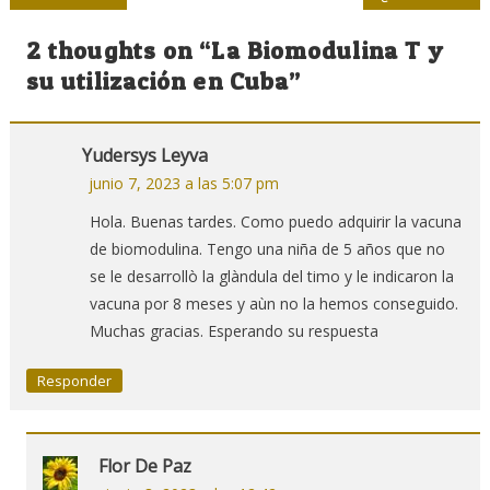
de
2 thoughts on “
La Biomodulina T y
entradas
su utilización en Cuba
”
Yudersys Leyva
junio 7, 2023 a las 5:07 pm
Hola. Buenas tardes. Como puedo adquirir la vacuna
de biomodulina. Tengo una niña de 5 años que no
se le desarrollò la glàndula del timo y le indicaron la
vacuna por 8 meses y aùn no la hemos conseguido.
Muchas gracias. Esperando su respuesta
Responder
Flor De Paz