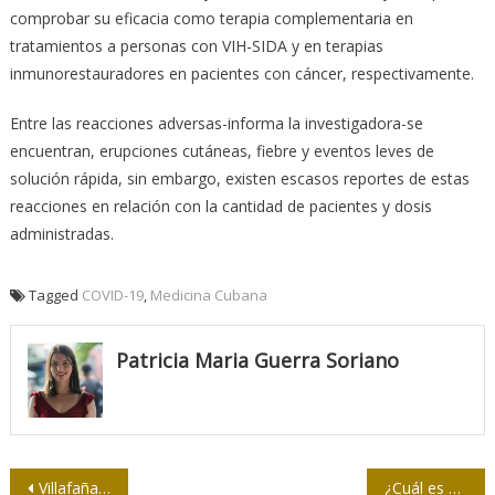
comprobar su eficacia como terapia complementaria en
tratamientos a personas con VIH-SIDA y en terapias
inmunorestauradores en pacientes con cáncer, respectivamente.
Entre las reacciones adversas-informa la investigadora-se
encuentran, erupciones cutáneas, fiebre y eventos leves de
solución rápida, sin embargo, existen escasos reportes de estas
reacciones en relación con la cantidad de pacientes y dosis
administradas.
Tagged
COVID-19
,
Medicina Cubana
Patricia Maria Guerra Soriano
Navegación
Villafaña: “Este tiempo me ha facilitado la reflexión…”
¿Cuál es el origen del SARS-CoV-2?