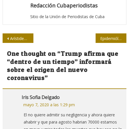
Redacción Cubaperiodistas
Sitio de la Unión de Periodistas de Cuba
Navegación
Arístides Hernández Guerrero (ARES): “Disfruto universalizando los discursos”
Epidemiólogo Anthony Fauci contradice a Trump sobre origen del SARS-CoV-2
de
One thought on “
Trump afirma que
entradas
“dentro de un tiempo” informará
sobre el origen del nuevo
coronavirus
”
Iris Sofia Delgado
mayo 7, 2020 a las 1:29 pm
El no quiere admitir su negligencia y ahora quiere
ahabrir y que para agosto habrian 70000 estamos