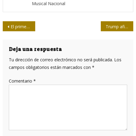
Musical Nacional
Navegación
El primer retrato que Guayasamín hizo a Fidel
Trump afirma que “dentro de un tiempo” informará sobre el origen del nuevo coronavirus
de
entradas
Deja una respuesta
Tu dirección de correo electrónico no será publicada.
Los
campos obligatorios están marcados con
*
Comentario
*