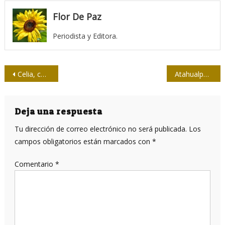
Flor De Paz
Periodista y Editora.
Navegación
Celia, corazón del pueblo
Atahualpa Recio: el último periodista asesinado en Cuba
de
entradas
Deja una respuesta
Tu dirección de correo electrónico no será publicada.
Los
campos obligatorios están marcados con
*
Comentario
*