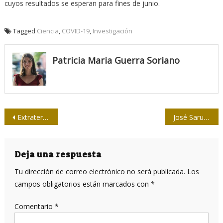
cuyos resultados se esperan para fines de junio.
Tagged
Ciencia
,
COVID-19
,
Investigación
Patricia Maria Guerra Soriano
Navegación
Extraterrestres al pie de la cama
José Sarukhán: “Mil 415 patógenos causan enfermedades humanas”
de
entradas
Deja una respuesta
Tu dirección de correo electrónico no será publicada.
Los
campos obligatorios están marcados con
*
Comentario
*