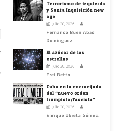
Terrorismo de izquierda
y Santa Inquisición new
age
julio 28, 2026
Fernando Buen Abad
Domínguez
n
El azúcar de las
estrellas
julio 28, 2026
ed
Frei Betto
Cuba en la encrucijada
del “nuevo orden
trumpista/fascista”
julio 28, 2026
Enrique Ubieta Gómez.