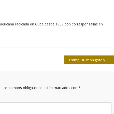
mericana radicada en Cuba desde 1959 con corresponsalías en
Trump, su monigote y TeleSUR
.
Los campos obligatorios están marcados con
*