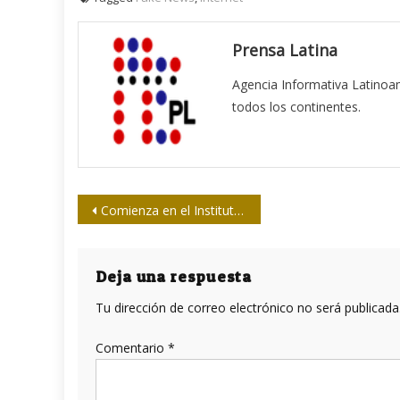
Prensa Latina
Agencia Informativa Latinoa
todos los continentes.
Navegación
Comienza en el Instituto de Periodismo taller sobre medio ambiente
de
entradas
Deja una respuesta
Tu dirección de correo electrónico no será publicada
Comentario
*