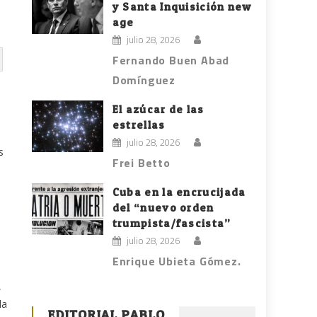
y Santa Inquisición new
age
julio 28, 2026
Fernando Buen Abad
Domínguez
El azúcar de las
estrellas
julio 28, 2026
s
Frei Betto
Cuba en la encrucijada
del “nuevo orden
trumpista/fascista”
julio 28, 2026
Enrique Ubieta Gómez.
,
la
EDITORIAL PABLO