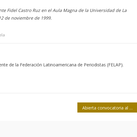
te Fidel Castro Ruz en el Aula Magna de la Universidad de La
l 12 de noviembre de 1999.
ela
dente de la Federación Latinoamericana de Periodistas (FELAP).
Abierta convocatoria al VIII Concurso de Periodismo Audiovisual Ania Pino in Memoriam