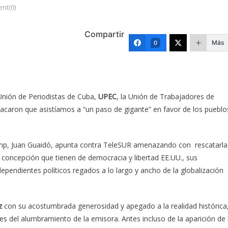
nt(0)
Compartir
Más
0
 Unión de Periodistas de Cuba,
UPEC
, la Unión de Trabajadores de
tacaron que asistíamos a “un paso de gigante” en favor de los pueblo
mp, Juan Guaidó, apunta contra TeleSUR amenazando con rescatarla
 la concepción que tienen de democracia y libertad EE.UU., sus
pendientes políticos regados a lo largo y ancho de la globalización
z
con su acostumbrada generosidad y apegado a la realidad histórica
es del alumbramiento de la emisora. Antes incluso de la aparición de 