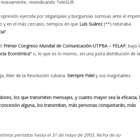
 nuevamente, reivindicando TeleSUR.
 opresión ejercida por oligarquías y burguesías sumisas ante el imper
ano y en el más cercano, tiempos en que
Luís Suárez
(**) reiteraba
ia”.
el
Primer
Congreso Mundial de Comunicación-UTPBA – FELAP
, bajo 
acia Económica”
o, lo que es lo mismo, sin una justa distribución de l
ega, líder de la Revolución cubana.
Siempre Fidel
y sus inagotables
res, los que transmiten mensajes, y cuanto mayor sea la eficacia, 
sin concesión alguna, los transmitan, más personas conquistarán, más
istintos períodos hasta el 31 de mayo de 2003, fecha de su