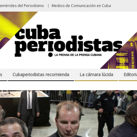
femérides del Periodismo
Medios de Comunicación en Cuba
s
Cubaperiodistas recomienda
La cámara lúcida
Editori