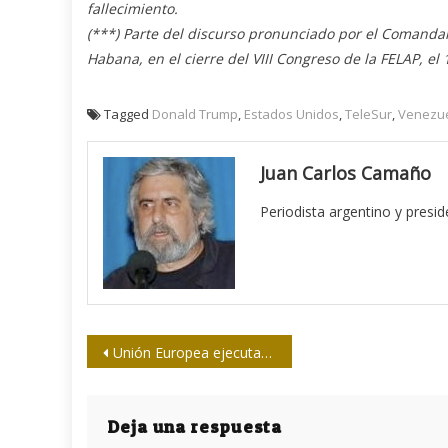
fallecimiento.
(***) Parte del discurso pronunciado por el Comandan
Habana, en el cierre del VIII Congreso de la FELAP, e
Tagged
Donald Trump
,
Estados Unidos
,
TeleSur
,
Venezu
Juan Carlos Camaño
Periodista argentino y presi
Navegación
Unión Europea ejecutará medidas más estrictas contra el discurso de odio en Internet
de
entradas
Deja una respuesta