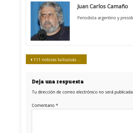
Juan Carlos Camaño
Periodista argentino y presi
Navegación
111 noticias luctuosas para la prensa en 2025
de
entradas
Deja una respuesta
Tu dirección de correo electrónico no será publicada
Comentario
*