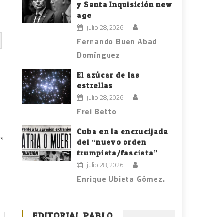
y Santa Inquisición new
age
julio 28, 2026
Fernando Buen Abad
Domínguez
El azúcar de las
estrellas
julio 28, 2026
Frei Betto
Cuba en la encrucijada
es
del “nuevo orden
trumpista/fascista”
julio 28, 2026
Enrique Ubieta Gómez.
EDITORIAL PABLO