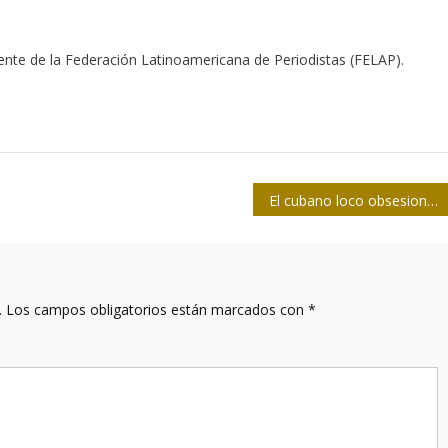
dente de la Federación Latinoamericana de Periodistas (FELAP).
El cubano loco obsesionado con México
.
Los campos obligatorios están marcados con
*