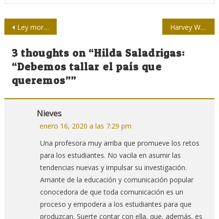
Navegación
Ley mordaza de los golpistas bolivianos
Harvey Weinstein, «el intocable» de Hollywood
de
3 thoughts on “
Hilda Saladrigas:
entradas
“Debemos tallar el país que
queremos”
”
Nieves
enero 16, 2020 a las 7:29 pm
Una profesora muy arriba que promueve los retos
para los estudiantes. No vacila en asumir las
tendencias nuevas y impulsar su investigación.
Amante de la educación y comunicación popular
conocedora de que toda comunicación es un
proceso y empodera a los estudiantes para que
produzcan. Suerte contar con ella, que, además, es