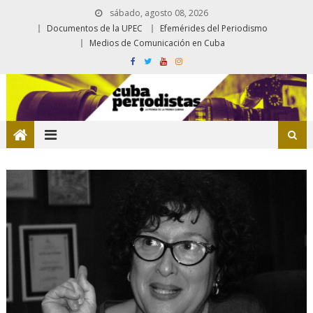
sábado, agosto 08, 2026
Documentos de la UPEC
Efemérides del Periodismo
Medios de Comunicación en Cuba