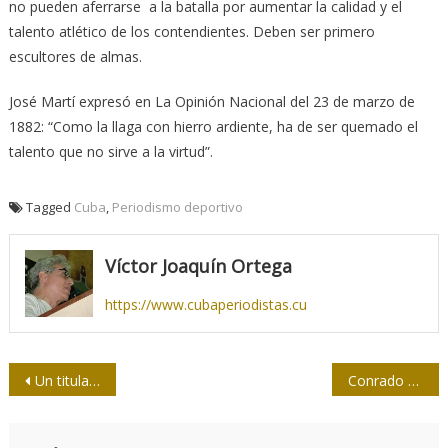
no pueden aferrarse a la batalla por aumentar la calidad y el
talento atlético de los contendientes. Deben ser primero
escultores de almas.
José Martí expresó en La Opinión Nacional del 23 de marzo de
1882: “Como la llaga con hierro ardiente, ha de ser quemado el
talento que no sirve a la virtud”.
Tagged
Cuba
,
Periodismo deportivo
Víctor Joaquín Ortega
https://www.cubaperiodistas.cu
Navegación
Un titular es una saeta
Conrado Massaguer: periodismo y caricatura costumbrista
de