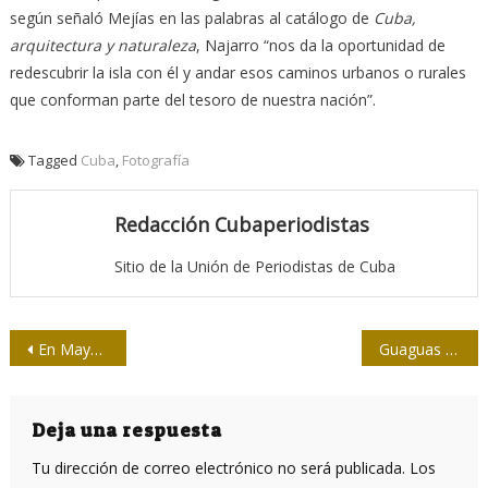
según señaló Mejías en las palabras al catálogo de
Cuba,
arquitectura y naturaleza
, Najarro “nos da la oportunidad de
redescubrir la isla con él y andar esos caminos urbanos o rurales
que conforman parte del tesoro de nuestra nación”.
Tagged
Cuba
,
Fotografía
Redacción Cubaperiodistas
Sitio de la Unión de Periodistas de Cuba
Navegación
En Mayabeque, con energía martiana
Guaguas y guaguas
de
entradas
Deja una respuesta
Tu dirección de correo electrónico no será publicada.
Los