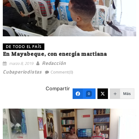
DE TODO EL PAÍS
En Mayabeque, con energía martiana
Redacción
marzo 8, 2019
Cubaperiodistas
Comment(0)
Compartir
Más
0