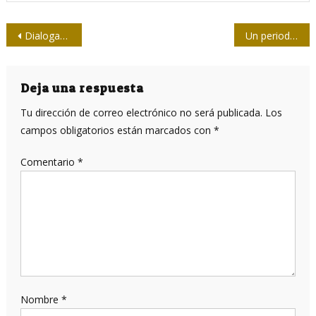
Navegación
Dialogando con Ramonet en Camagüey
Un periodista enamorado de su Isla
de
entradas
Deja una respuesta
Tu dirección de correo electrónico no será publicada.
Los
campos obligatorios están marcados con
*
Comentario
*
Nombre
*