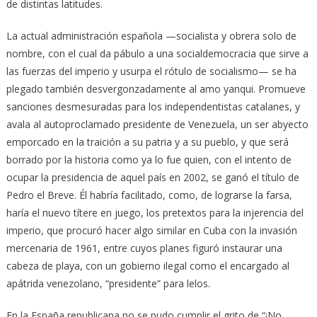
de distintas latitudes.
La actual administración española —socialista y obrera solo de
nombre, con el cual da pábulo a una socialdemocracia que sirve a
las fuerzas del imperio y usurpa el rótulo de socialismo— se ha
plegado también desvergonzadamente al amo yanqui. Promueve
sanciones desmesuradas para los independentistas catalanes, y
avala al autoproclamado presidente de Venezuela, un ser abyecto
emporcado en la traición a su patria y a su pueblo, y que será
borrado por la historia como ya lo fue quien, con el intento de
ocupar la presidencia de aquel país en 2002, se ganó el título de
Pedro el Breve. Él habría facilitado, como, de lograrse la farsa,
haría el nuevo títere en juego, los pretextos para la injerencia del
imperio, que procuró hacer algo similar en Cuba con la invasión
mercenaria de 1961, entre cuyos planes figuró instaurar una
cabeza de playa, con un gobierno ilegal como el encargado al
apátrida venezolano, “presidente” para lelos.
En la España republicana no se pudo cumplir el grito de “¡No