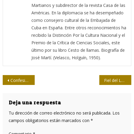
Martianos y subdirector de la revista Casa de las
Américas. En la diplomacia se ha desempeñado
como consejero cultural de la Embajada de
Cuba en España. Entre otros reconocimientos ha
recibido la Distinción Por la Cultura Nacional y el
Premio de la Crítica de Ciencias Sociales, este
último por su libro Cesto de llamas. Biografía de
José Martí. (Velasco, Holguín, 1950).
Navegación
Confesiones, salud y deporte
Fiel del Lenguaje 6: Instrumento de trabajo
de
entradas
Deja una respuesta
Tu dirección de correo electrónico no será publicada.
Los
campos obligatorios están marcados con
*
Comentario
*