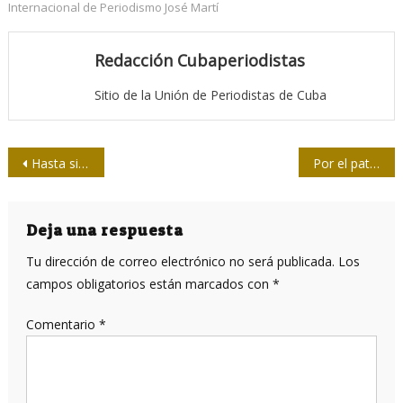
Internacional de Periodismo José Martí
Redacción Cubaperiodistas
Sitio de la Unión de Periodistas de Cuba
Navegación
Hasta siempre a Jesús Hernández, destacado periodista y directivo de prensa
Por el patrimonio, la cultura y el desarrollo
de
entradas
Deja una respuesta
Tu dirección de correo electrónico no será publicada.
Los
campos obligatorios están marcados con
*
Comentario
*