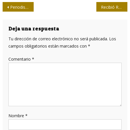
Navegación
Periodistas laureados en la Isla joven
Recibió Raúl al presidente de Kenya
de
entradas
Deja una respuesta
Tu dirección de correo electrónico no será publicada.
Los
campos obligatorios están marcados con
*
Comentario
*
Nombre
*