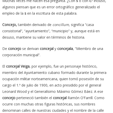
Muchas veces me hacen esa pregunta. ¿Con
s
o con
c
? Incluso,
algunos piensan que es un error ortográfico generalizado el
empleo de la
s
en la escritura de esta palabra.
C
oncejo,
también derivado de
concilĭum
,
significa “casa
consistorial”, “ayuntamiento”, “municipio” y, aunque está en
desuso, mantiene su valor en términos de historia.
De
concejo
se derivan
concejal
y
concejala
, “Miembro de una
corporación municipal”.
El
concejal Veiga
, por ejemplo, fue un personaje histórico,
miembro del Ayuntamiento cubano formado durante la primera
ocupación militar norteamericana, quien tomó posesión de su
cargo el 1.º de julio de 1900, en acto presidido por el general
Leonard Wood y el Generalísimo Máximo Gómez Báez. A ese
concejo
perteneció también el
concejal
Ramón O’Farrill. Como
ocurre con muchas otras figuras históricas, sus nombres
denominan calles de nuestras ciudades y el nombre de la calle