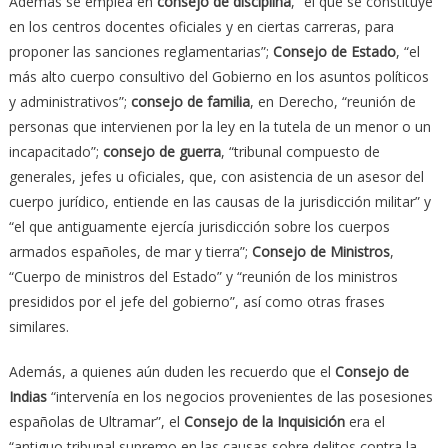
Además se emplea en
consejo
de disciplina
, “el que se constituye
en los centros docentes oficiales y en ciertas carreras, para
proponer las sanciones reglamentarias”;
C
onsejo de Estado
, “el
más alto cuerpo consultivo del Gobierno en los asuntos políticos
y administrativos”;
c
onsejo de familia
, en Derecho, “reunión de
personas que intervienen por la ley en la tutela de un menor o un
incapacitado”;
consejo de
guerra
, “tribunal compuesto de
generales, jefes u oficiales, que, con asistencia de un asesor del
cuerpo jurídico, entiende en las causas de la jurisdicción militar” y
“el que antiguamente ejercía jurisdicción sobre los cuerpos
armados españoles, de mar y tierra”;
Consejo de Ministros
,
“Cuerpo de ministros del Estado” y “reunión de los ministros
presididos por el jefe del gobierno”, así como otras frases
similares.
Además, a quienes aún duden les recuerdo que el
Consejo de
Indias
“intervenía en los negocios provenientes de las posesiones
españolas de Ultramar”, el
Consejo de la Inquisición
era el
“antiguo tribunal supremo en las causas sobre delitos contra la