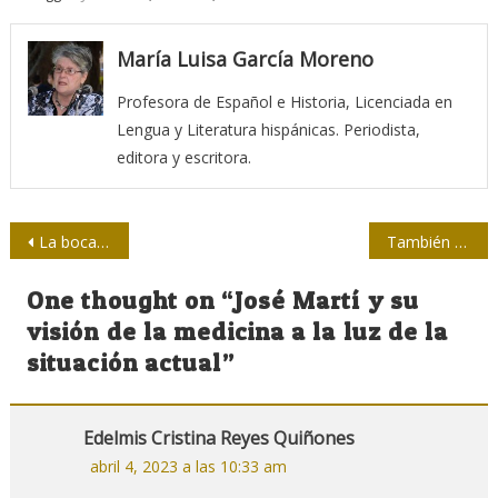
María Luisa García Moreno
Profesora de Español e Historia, Licenciada en
Lengua y Literatura hispánicas. Periodista,
editora y escritora.
Navegación
La boca y la nariz: eficientes emisoras de partículas
También que hay aplaudir la labor de la prensa y el Ministerio del Interior
de
One thought on “
José Martí y su
entradas
visión de la medicina a la luz de la
situación actual
”
Edelmis Cristina Reyes Quiñones
abril 4, 2023 a las 10:33 am