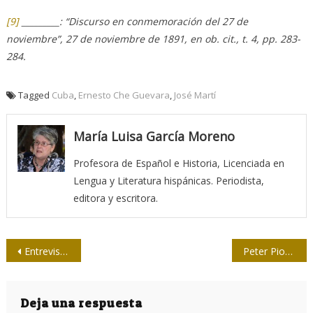
[9]
_________: “Discurso en conmemoración del 27 de
noviembre”, 27 de noviembre de 1891, en ob. cit., t. 4, pp. 283-
284.
Tagged
Cuba
,
Ernesto Che Guevara
,
José Martí
María Luisa García Moreno
Profesora de Español e Historia, Licenciada en
Lengua y Literatura hispánicas. Periodista,
editora y escritora.
Navegación
Entrevistar en tiempos de pandemia
Peter Piot: Fui atrapado por un virus
de
entradas
Deja una respuesta