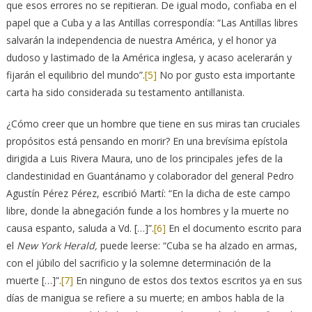
que esos errores no se repitieran. De igual modo, confiaba en el
papel que a Cuba y a las Antillas correspondía: “Las Antillas libres
salvarán la independencia de nuestra América, y el honor ya
dudoso y lastimado de la América inglesa, y acaso acelerarán y
fijarán el equilibrio del mundo”.
[5]
No por gusto esta importante
carta ha sido considerada su testamento antillanista.
¿Cómo creer que un hombre que tiene en sus miras tan cruciales
propósitos está pensando en morir? En una brevísima epístola
dirigida a Luis Rivera Maura, uno de los principales jefes de la
clandestinidad en Guantánamo y colaborador del general Pedro
Agustín Pérez Pérez, escribió Martí: “En la dicha de este campo
libre, donde la abnegación funde a los hombres y la muerte no
causa espanto, saluda a Vd. […]”.
[6]
En el documento escrito para
el
New York Herald,
puede leerse: “Cuba se ha alzado en armas,
con el júbilo del sacrificio y la solemne determinación de la
muerte […]”.
[7]
En ninguno de estos dos textos escritos ya en sus
días de manigua se refiere a su muerte; en ambos habla de la