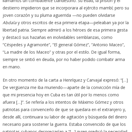
llamamos un combatiente clandestino. Su edad, la prisión y el
destierro impidieron que se incorporara al ejército mambí; pero su
joven corazón y su pluma aguerrida —no pueden olvidarse
Abdala
y otros escritos de esa primera etapa—peleaban ya por la
libertad patria. Siempre admiró a los héroes de esa primera gesta
y destacó sus hazañas en inolvidables semblanzas, como
“Céspedes y Agramonte”, “El general Gómez”, “Antonio Maceo”,
“La madre de los Maceo” y otras por el estilo. De igual forma,
siempre se sintió en deuda, por no haber podido combatir arma
en mano.
En otro momento de la carta a Henríquez y Carvajal expresó: “[…]
De vergüenza me iba muriendo—aparte de la convicción mía de
que mi presencia hoy en Cuba es tan útil por lo menos como
afuera […]”. Se refería a los intentos de Máximo Gómez y otros
patriotas para convencerlo de que se quedara en el extranjero y,
desde allí, continuara su labor de agitación y búsqueda del dinero
necesario para sostener la guerra. Estaba convencido de que los
patriotas cubanos despreciarían a “[…] quien predicó la necesidad