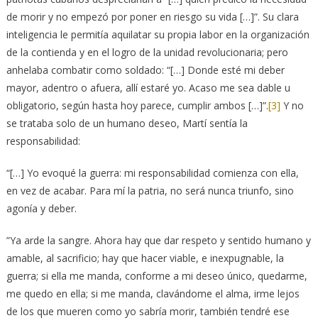
de morir y no empezó por poner en riesgo su vida […]”. Su clara
inteligencia le permitía aquilatar su propia labor en la organización
de la contienda y en el logro de la unidad revolucionaria; pero
anhelaba combatir como soldado: “[…] Donde esté mi deber
mayor, adentro o afuera, allí estaré yo. Acaso me sea dable u
obligatorio, según hasta hoy parece, cumplir ambos […]”.
[3]
Y no
se trataba solo de un humano deseo, Martí sentía la
responsabilidad:
“[…] Yo evoqué la guerra: mi responsabilidad comienza con ella,
en vez de acabar. Para mí la patria, no será nunca triunfo, sino
agonía y deber.
”Ya arde la sangre. Ahora hay que dar respeto y sentido humano y
amable, al sacrificio; hay que hacer viable, e inexpugnable, la
guerra; si ella me manda, conforme a mi deseo único, quedarme,
me quedo en ella; si me manda, clavándome el alma, irme lejos
de los que mueren como yo sabría morir, también tendré ese