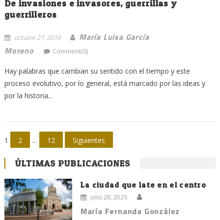
De invasiones e invasores, guerrillas y
guerrilleros
María Luisa García
octubre 27, 2019
Moreno
Comment(0)
Hay palabras que cambian su sentido con el tiempo y este
proceso evolutivo, por lo general, está marcado por las ideas y
por la historia...
Navegación
1
2
…
12
Siguientes
de
ÚLTIMAS PUBLICACIONES
entradas
La ciudad que late en el centro
julio 28, 2026
María Fernanda González