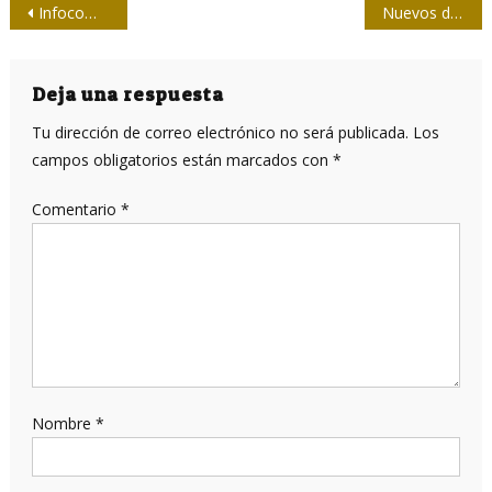
Navegación
Infocomunicación, ciudadanía y cambio social: en la agenda de ICOM 2019
Nuevos datos confirman operación de cuentas falsas del golpismo en Bolivia
de
entradas
Deja una respuesta
Tu dirección de correo electrónico no será publicada.
Los
campos obligatorios están marcados con
*
Comentario
*
Nombre
*