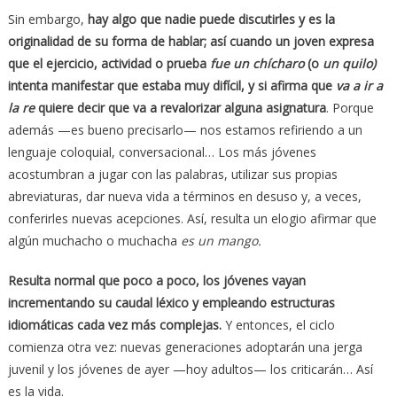
Sin embargo,
hay algo que nadie puede discutirles y es la
originalidad de su forma de hablar; así cuando un joven expresa
que el ejercicio, actividad o prueba
fue un chícharo
(o
un quilo)
intenta manifestar que estaba muy difícil, y si afirma que
va a ir a
la re
quiere decir que va a revalorizar alguna asignatura
. Porque
además —es bueno precisarlo— nos estamos refiriendo a un
lenguaje coloquial, conversacional… Los más jóvenes
acostumbran a jugar con las palabras, utilizar sus propias
abreviaturas, dar nueva vida a términos en desuso y, a veces,
conferirles nuevas acepciones. Así, resulta un elogio afirmar que
algún muchacho o muchacha
es un mango.
Resulta normal que poco a poco, los jóvenes vayan
incrementando su caudal léxico y empleando estructuras
idiomáticas cada vez más complejas.
Y entonces, el ciclo
comienza otra vez: nuevas generaciones adoptarán una jerga
juvenil y los jóvenes de ayer —hoy adultos— los criticarán… Así
es la vida.