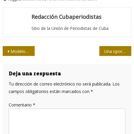
Redacción Cubaperiodistas
Sitio de la Unión de Periodistas de Cuba
Navegación
Modelos de prensa: una visión para los periodistas de Cuba
Una oportunidad para reflexionar con Martí
de
entradas
Deja una respuesta
Tu dirección de correo electrónico no será publicada.
Los
campos obligatorios están marcados con
*
Comentario
*