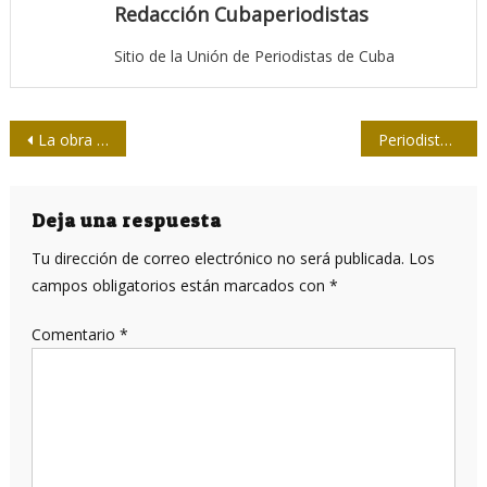
Redacción Cubaperiodistas
Sitio de la Unión de Periodistas de Cuba
Navegación
La obra de Leal en FIL 2018
Periodistas cienfuegueros debatieron sobre cultura comunicacional
de
entradas
Deja una respuesta
Tu dirección de correo electrónico no será publicada.
Los
campos obligatorios están marcados con
*
Comentario
*