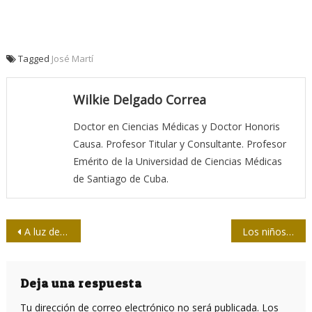
Tagged
José Martí
Wilkie Delgado Correa
Doctor en Ciencias Médicas y Doctor Honoris
Causa. Profesor Titular y Consultante. Profesor
Emérito de la Universidad de Ciencias Médicas
de Santiago de Cuba.
Navegación
A luz de los faroles, febrero abre con Feria
Los niños héroes de Las Yaguas
de
entradas
Deja una respuesta
Tu dirección de correo electrónico no será publicada.
Los