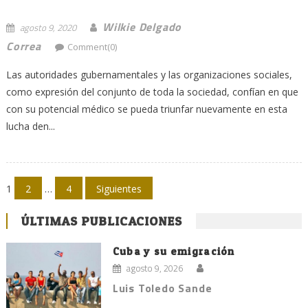
Wilkie Delgado
agosto 9, 2020
Correa
Comment(0)
Las autoridades gubernamentales y las organizaciones sociales,
como expresión del conjunto de toda la sociedad, confían en que
con su potencial médico se pueda triunfar nuevamente en esta
lucha den...
Navegación
1
2
…
4
Siguientes
de
ÚLTIMAS PUBLICACIONES
entradas
Cuba y su emigración
agosto 9, 2026
Luis Toledo Sande