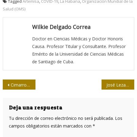
Tagged
Artemisa
,
COVID-19
,
La Habana
,
Organización Mundial de la
Salud (OMS)
Wilkie Delgado Correa
Doctor en Ciencias Médicas y Doctor Honoris
Causa. Profesor Titular y Consultante. Profesor
Emérito de la Universidad de Ciencias Médicas
de Santiago de Cuba.
Navegación
Cimarrones a escena (I)
José Lezama Lima y su impronta en principales medios de prensa
de
entradas
Deja una respuesta
Tu dirección de correo electrónico no será publicada.
Los
campos obligatorios están marcados con
*