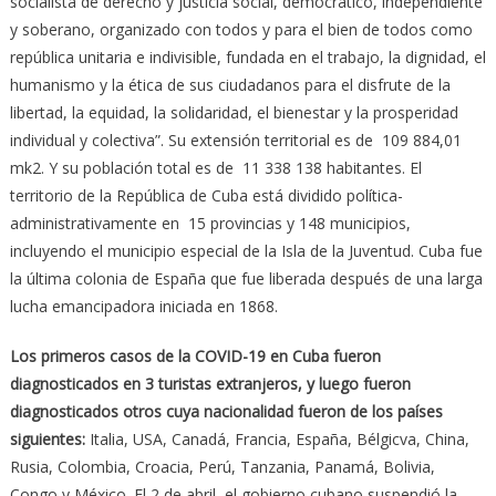
socialista de derecho y justicia social, democrático, independiente
y soberano, organizado con todos y para el bien de todos como
república unitaria e indivisible, fundada en el trabajo, la dignidad, el
humanismo y la ética de sus ciudadanos para el disfrute de la
libertad, la equidad, la solidaridad, el bienestar y la prosperidad
individual y colectiva”. Su extensión territorial es de 109 884,01
mk2. Y su población total es de 11 338 138 habitantes. El
territorio de la República de Cuba está dividido política-
administrativamente en 15 provincias y 148 municipios,
incluyendo el municipio especial de la Isla de la Juventud. Cuba fue
la última colonia de España que fue liberada después de una larga
lucha emancipadora iniciada en 1868.
Los primeros casos de la COVID-19 en Cuba fueron
diagnosticados en 3 turistas extranjeros, y luego fueron
diagnosticados otros cuya nacionalidad fueron de los países
siguientes:
Italia, USA, Canadá, Francia, España, Bélgicva, China,
Rusia, Colombia, Croacia, Perú, Tanzania, Panamá, Bolivia,
Congo y México. El 2 de abril, el gobierno cubano suspendió la