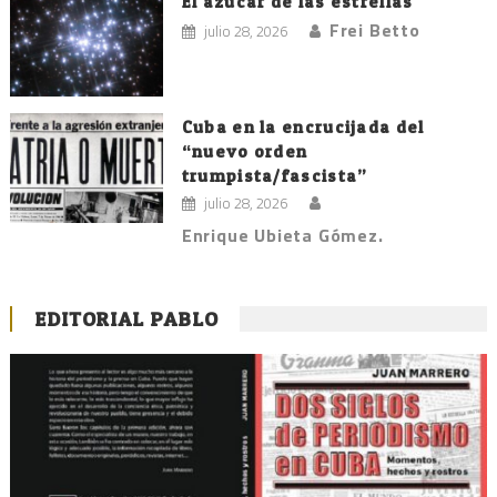
El azúcar de las estrellas
Frei Betto
julio 28, 2026
Cuba en la encrucijada del
“nuevo orden
trumpista/fascista”
julio 28, 2026
Enrique Ubieta Gómez.
EDITORIAL PABLO