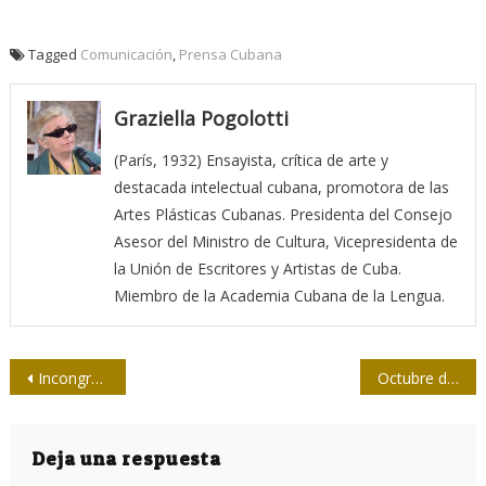
Tagged
Comunicación
,
Prensa Cubana
Graziella Pogolotti
(París, 1932) Ensayista, crítica de arte y
destacada intelectual cubana, promotora de las
Artes Plásticas Cubanas. Presidenta del Consejo
Asesor del Ministro de Cultura, Vicepresidenta de
la Unión de Escritores y Artistas de Cuba.
Miembro de la Academia Cubana de la Lengua.
Navegación
Incongruencias del ataque acústico: ¿Por qué no es creíble el Maine Sónico contra Cuba?
Octubre de 1917
de
entradas
Deja una respuesta