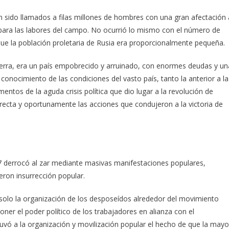
an sido llamados a filas millones de hombres con una gran afectación 
 para las labores del campo. No ocurrió lo mismo con el número de
que la población proletaria de Rusia era proporcionalmente pequeña.
guerra, era un país empobrecido y arruinado, con enormes deudas y un
 conocimiento de las condiciones del vasto país, tanto la anterior a la
ntos de la aguda crisis política que dio lugar a la revolución de
correcta y oportunamente las acciones que condujeron a la victoria de
7 derrocó al zar mediante masivas manifestaciones populares,
eron insurrección popular.
olo la organización de los desposeídos alrededor del movimiento
ner el poder político de los trabajadores en alianza con el
vó a la organización y movilización popular el hecho de que la mayo