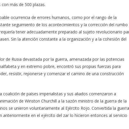
s con más de 500 plazas.
obable ocurrencia de errores humanos, como por el rango de la
nstante seguimiento de los acontecimientos y la corrección del rumbo
o requería tener adecuadamente preparado al sujeto revolucionario pa
asen. Sin la atención constante a la organización y a la cohesión del
ador de Rusia devastada por la guerra, amenazada por las potencias
alfabeta y en extremo pobre, encontró sus propias fuerzas para
poder, resistir, reponerse y comenzar el camino de una construcción
 coalición de países imperialistas y sus aliados comenzaron a
animación de Winston Churchill a la sazón ministro de la guerra de la
nos se unieron voluntariamente al Ejército Rojo. Convertida la guerr
n anteriormente en el ejército del zar lo hicieron entonces al servicio