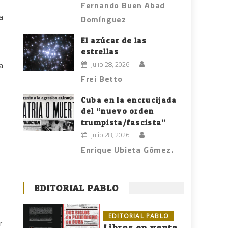
Fernando Buen Abad
a
Domínguez
El azúcar de las
estrellas
julio 28, 2026
a
Frei Betto
Cuba en la encrucijada
del “nuevo orden
trumpista/fascista”
julio 28, 2026
Enrique Ubieta Gómez.
EDITORIAL PABLO
EDITORIAL PABLO
r
Libros en venta