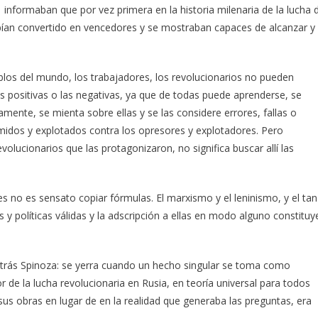
informaban que por vez primera en la historia milenaria de la lucha 
abían convertido en vencedores y se mostraban capaces de alcanzar y
eblos del mundo, los trabajadores, los revolucionarios no pueden
 las positivas o las negativas, ya que de todas puede aprenderse, se
mente, se mienta sobre ellas y se las considere errores, fallas o
imidos y explotados contra los opresores y explotadores. Pero
evolucionarios que las protagonizaron, no significa buscar allí las
s no es sensato copiar fórmulas. El marxismo y el leninismo, y el tan
 y políticas válidas y la adscripción a ellas en modo alguno constituy
 atrás Spinoza: se yerra cuando un hecho singular se toma como
or de la lucha revolucionaria en Rusia, en teoría universal para todos
us obras en lugar de en la realidad que generaba las preguntas, era