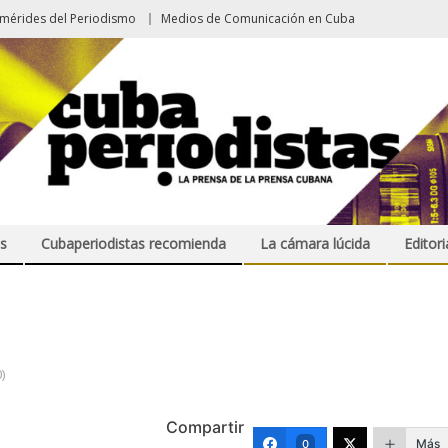
emérides del Periodismo
Medios de Comunicación en Cuba
s
Cubaperiodistas recomienda
La cámara lúcida
Editori
)
Compartir
Más
0