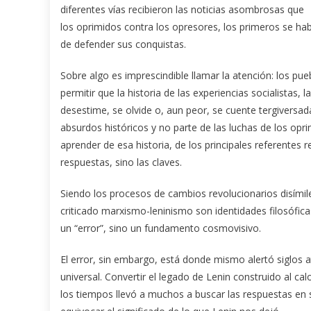
diferentes vías recibieron las noticias asombrosas que 
los oprimidos contra los opresores, los primeros se h
de defender sus conquistas.
Sobre algo es imprescindible llamar la atención: los pu
permitir que la historia de las experiencias socialistas,
desestime, se olvide o, aun peor, se cuente tergiversada
absurdos históricos y no parte de las luchas de los opr
aprender de esa historia, de los principales referentes r
respuestas, sino las claves.
Siendo los procesos de cambios revolucionarios disímile
criticado marxismo-leninismo son identidades filosóficas
un “error”, sino un fundamento cosmovisivo.
El error, sin embargo, está donde mismo alertó siglos
universal. Convertir el legado de Lenin construido al cal
los tiempos llevó a muchos a buscar las respuestas en s