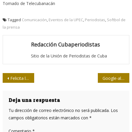
Tomado de Telecubanacán
Tagged
Comunicación
,
Eventos de la UPEC
,
Periodistas
,
Softbol de
la prensa
Redacción Cubaperiodistas
Sitio de la Unión de Periodistas de Cuba
Navegación
Felicita la Presidencia de la Upec a federadas cubanas
Google-algoritmos : enterrar o esconder lo que no le conviene
de
entradas
Deja una respuesta
Tu dirección de correo electrónico no será publicada.
Los
campos obligatorios están marcados con
*
Comentario
*