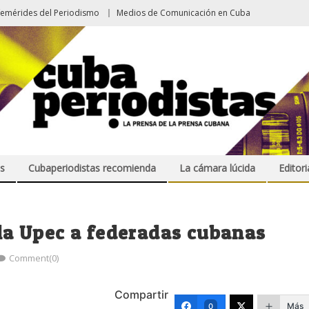
femérides del Periodismo
Medios de Comunicación en Cuba
s
Cubaperiodistas recomienda
La cámara lúcida
Editori
 la Upec a federadas cubanas
Comment(0)
Compartir
Más
0