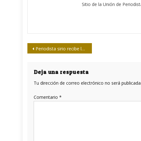
Sitio de la Unión de Periodis
Navegación
Periodista sirio recibe la Distinción Félix Elmusa
de
entradas
Deja una respuesta
Tu dirección de correo electrónico no será publicada
Comentario
*