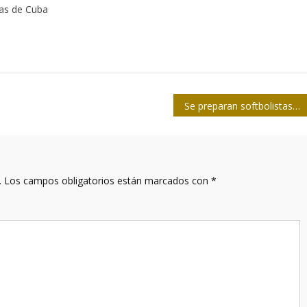
tas de Cuba
Se preparan softbolistas de la prensa villaclareña rumbo al campeonato nacional
.
Los campos obligatorios están marcados con
*