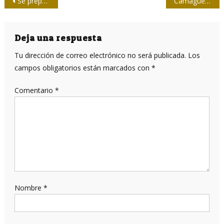
Navegación
Se preparan softbolistas de la prensa villaclareña rumbo al campeonato nacional
Camagüey 2017: A un mes del ¡Play Ball!
de
entradas
Deja una respuesta
Tu dirección de correo electrónico no será publicada.
Los
campos obligatorios están marcados con
*
Comentario
*
Nombre
*