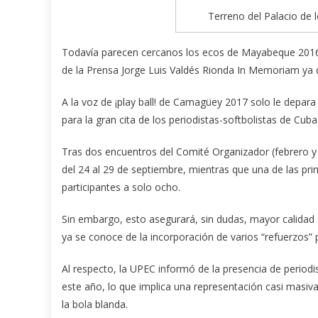
Terreno del Palacio de 
Todavía parecen cercanos los ecos de Mayabeque 2016,
de la Prensa Jorge Luis Valdés Rionda In Memoriam ya d
A la voz de ¡play ball! de Camagüey 2017 solo le depara 
para la gran cita de los periodistas-softbolistas de Cuba
Tras dos encuentros del Comité Organizador (febrero y j
del 24 al 29 de septiembre, mientras que una de las pr
participantes a solo ocho.
Sin embargo, esto asegurará, sin dudas, mayor calidad
ya se conoce de la incorporación de varios “refuerzos”
Al respecto, la UPEC informó de la presencia de period
este año, lo que implica una representación casi masiv
la bola blanda.