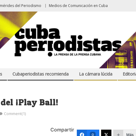
emérides del Periodismo
Medios de Comunicación en Cuba
s
Cubaperiodistas recomienda
La cámara lúcida
Editori
el ¡Play Ball!
Comment(1)
Compartir
Más
0