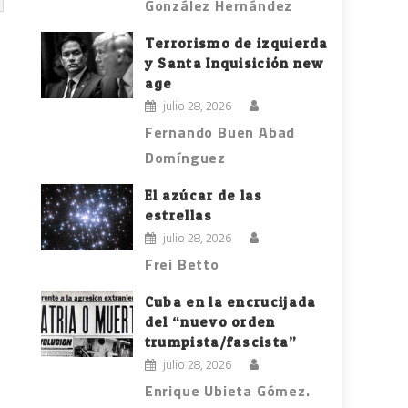
González Hernández
Terrorismo de izquierda
y Santa Inquisición new
age
julio 28, 2026
Fernando Buen Abad
Domínguez
El azúcar de las
estrellas
julio 28, 2026
Frei Betto
Cuba en la encrucijada
del “nuevo orden
trumpista/fascista”
julio 28, 2026
Enrique Ubieta Gómez.