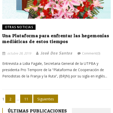
OTRAS NOTICIAS
Una Plataforma para enfrentar las hegemonías
mediáticas de estos tiempos
José Dos Santos
octubre 28, 2019
Comment(0)
Entrevista a Lidia Fagale, Secretaria General de la UTPBA y
presidenta Pro Tempore de la “Plataforma de Cooperación de
Periodistas de la Franja y la Ruta”, (BRJN) por su sigla en inglés...
Navegación
1
2
…
11
Siguientes
de
ÚLTIMAS PUBLICACIONES