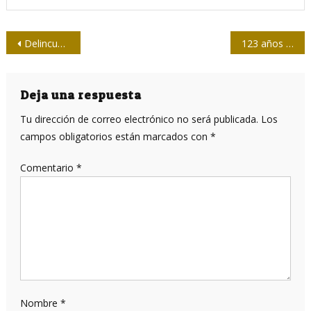
Navegación
Delincuentes pagados por maquinaria de odio en Miami profanaron estatuas de José Martí
123 años de cine en Cuba
de
entradas
Deja una respuesta
Tu dirección de correo electrónico no será publicada.
Los
campos obligatorios están marcados con
*
Comentario
*
Nombre
*