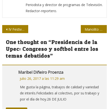
Periodista y director de programas de Televisión.
Redactor-reportero.
Navegación
IV Festival de la Comunicación: una segunda jornada para comunidad
Manolito Ortega: “Un equipo hace grande ese resultado”
de
One thought on “
Presidencia de la
entradas
Upec: Congreso y softbol entre los
temas debatidos
”
Maribel Diñeiro Proenza
julio 26, 2017 a las 11:29 am
Me gusta la página, trabajos de calidad y variedad
de interés.Felicidades al colectivo, por su trabajo y
por el día de hoy.26 DE JULIO