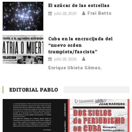
El azúcar de las estrellas
Frei Betto
julio 28, 2026
Cuba en la encrucijada del
“nuevo orden
trumpista/fascista”
julio 28, 2026
Enrique Ubieta Gómez.
EDITORIAL PABLO