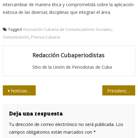
intercambiar de manera ética y comprometida sobre la aplicación
exitosa de las diversas disciplinas que integran el área.
Tagged
Asociación Cubana de Comunicadores Sociales
,
Comunicación
,
Prensa Cubana
Redacción Cubaperiodistas
Sitio de la Unión de Periodistas de Cuba
Navegación
Noticias por suscripción llegarán a Facebook a partir de octubre
Presidencia de la Upec: Congreso y softbol entre los temas debatidos
de
entradas
Deja una respuesta
Tu dirección de correo electrónico no será publicada.
Los
campos obligatorios están marcados con
*