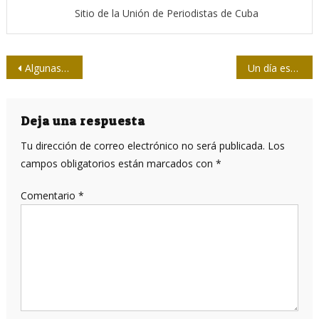
Sitio de la Unión de Periodistas de Cuba
Navegación
Algunas notas sobre el estudio de la conceptualización
Un día especial para los niños
de
entradas
Deja una respuesta
Tu dirección de correo electrónico no será publicada.
Los
campos obligatorios están marcados con
*
Comentario
*