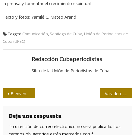
la prensa y fomentar el crecimiento espiritual.
Texto y fotos: Yamilé C. Mateo Arañó
Tagged
Comunicación
,
Santiago de Cuba
,
Unión de Periodistas de
Cuba (UPEC)
Redacción Cubaperiodistas
Sitio de la Unión de Periodistas de Cuba
Navegación
Bienvenidos los lexicones cubanos
Varadero, Varadero, ahora y siempre…
de
entradas
Deja una respuesta
Tu dirección de correo electrónico no será publicada.
Los
campos obligatorios están marcados con
*