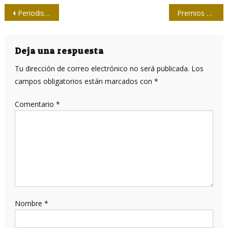
Navegación
Periodistas santiagueros se proponen mejorar la calidad del trabajo
Premios a la dedicación cotidiana
de
entradas
Deja una respuesta
Tu dirección de correo electrónico no será publicada.
Los
campos obligatorios están marcados con
*
Comentario
*
Nombre
*