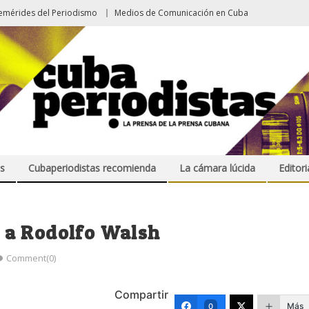
emérides del Periodismo
Medios de Comunicación en Cuba
s
Cubaperiodistas recomienda
La cámara lúcida
Editori
 a Rodolfo Walsh
Comment(0)
Compartir
Más
0