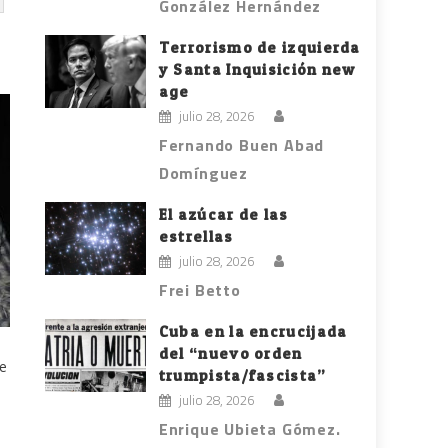
González Hernández
Terrorismo de izquierda
y Santa Inquisición new
age
julio 28, 2026
Fernando Buen Abad
Domínguez
El azúcar de las
estrellas
julio 28, 2026
Frei Betto
Cuba en la encrucijada
del “nuevo orden
le
trumpista/fascista”
julio 28, 2026
Enrique Ubieta Gómez.