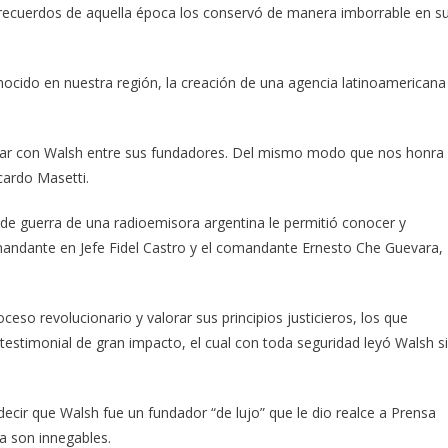
s recuerdos de aquella época los conservó de manera imborrable en s
ocido en nuestra región, la creación de una agencia latinoamericana
ontar con Walsh entre sus fundadores. Del mismo modo que nos honra
cardo Masetti.
de guerra de una radioemisora argentina le permitió conocer y
mandante en Jefe Fidel Castro y el comandante Ernesto Che Guevara,
eso revolucionario y valorar sus principios justicieros, los que
 testimonial de gran impacto, el cual con toda seguridad leyó Walsh s
cir que Walsh fue un fundador “de lujo” que le dio realce a Prensa
ia son innegables.