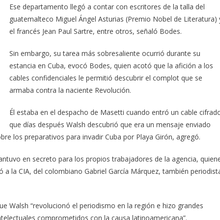
Ese departamento llegó a contar con escritores de la talla del
guatemalteco Miguel Ángel Asturias (Premio Nobel de Literatura) 
el francés Jean Paul Sartre, entre otros, señaló Bodes.
Sin embargo, su tarea más sobresaliente ocurrió durante su
estancia en Cuba, evocó Bodes, quien acotó que la afición a los
cables confidenciales le permitió descubrir el complot que se
armaba contra la naciente Revolución.
Él estaba en el despacho de Masetti cuando entró un cable cifrad
que días después Walsh descubrió que era un mensaje enviado
e los preparativos para invadir Cuba por Playa Girón, agregó.
antuvo en secreto para los propios trabajadores de la agencia, quien
tó a la CIA, del colombiano Gabriel García Márquez, también periodist
que Walsh “revolucionó el periodismo en la región e hizo grandes
s intelectuales comprometidos con la causa latinoamericana”.