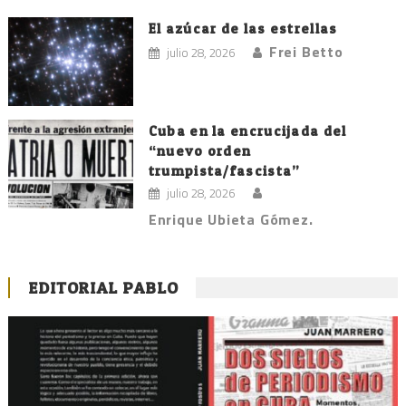
El azúcar de las estrellas
Frei Betto
julio 28, 2026
Cuba en la encrucijada del
“nuevo orden
trumpista/fascista”
julio 28, 2026
Enrique Ubieta Gómez.
EDITORIAL PABLO