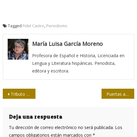
Tagged
Fidel Castro
,
Periodismo
María Luisa García Moreno
Profesora de Español e Historia, Licenciada en
Lengua y Literatura hispánicas. Periodista,
editora y escritora.
Navegación
Tributo a un periodista
Puertas abiertas a la lectura
de
entradas
Deja una respuesta
Tu dirección de correo electrónico no será publicada.
Los
campos obligatorios están marcados con
*