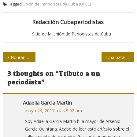
Tagged
Unión de Periodistas de Cuba (UPEC)
Redacción Cubaperiodistas
Sitio de la Unión de Periodistas de Cuba
Navegación
Honrar a Fidel vestidos de Verde Olivo
Una batalla periodística: la entrevista de Matthews a Fidel
de
3 thoughts on “
Tributo a un
entradas
periodista
”
Adaelia García Martín
mayo 24, 2017 a las 9:02 am
Soy Adaelia García Martín hija mayor de Arsenio
García Quintana. Acabo de leer este artículo sobre el
fallecimiento de mi padre. Gracias y aunque han