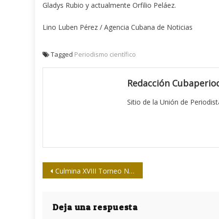
Gladys Rubio y actualmente Orfilio Peláez.
Lino Luben Pérez / Agencia Cubana de Noticias
Tagged
Periodismo científico
Redacción Cubaperiod
Sitio de la Unión de Periodis
Navegación
Culmina XVIII Torneo Nacional de Softbol de la Prensa
de
entradas
Deja una respuesta