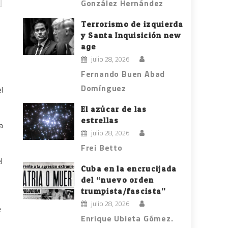
González Hernández
Terrorismo de izquierda
y Santa Inquisición new
age
julio 28, 2026
Fernando Buen Abad
Domínguez
l
El azúcar de las
estrellas
a
julio 28, 2026
Frei Betto
l
Cuba en la encrucijada
del “nuevo orden
trumpista/fascista”
julio 28, 2026
e
Enrique Ubieta Gómez.