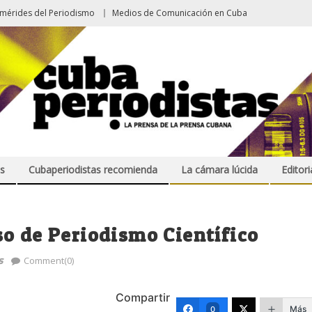
emérides del Periodismo
Medios de Comunicación en Cuba
s
Cubaperiodistas recomienda
La cámara lúcida
Editori
o de Periodismo Científico
s
Comment(0)
Compartir
Más
0