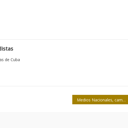
istas
tas de Cuba
Medios Nacionales, campeón por sexta vez del Softbol de la prensa