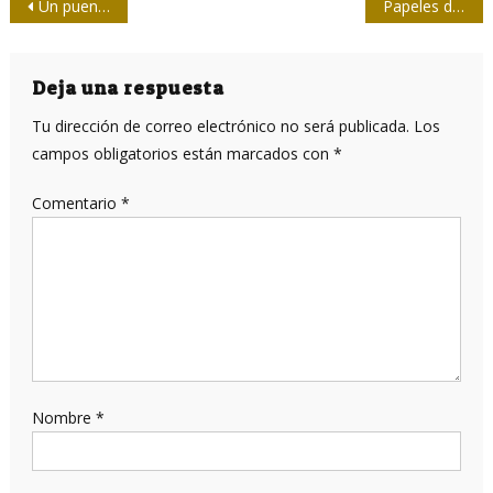
Navegación
Un puente de palabras
Papeles de Panamá: más leña al fuego de los paraísos fiscales
de
entradas
Deja una respuesta
Tu dirección de correo electrónico no será publicada.
Los
campos obligatorios están marcados con
*
Comentario
*
Nombre
*