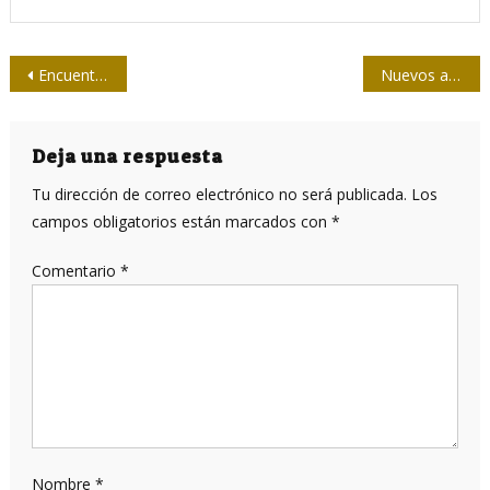
Navegación
Encuentro de Fidel con el Presidente de la Asociación de Comités Olímpicos Nacionales
Nuevos acuerdos telefónicos Cuba-EUA
de
entradas
Deja una respuesta
Tu dirección de correo electrónico no será publicada.
Los
campos obligatorios están marcados con
*
Comentario
*
Nombre
*