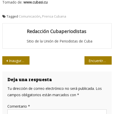
Tomado de:
www.cubasi.cu
Tagged
Comunicación
,
Prensa Cubana
Redacción Cubaperiodistas
Sitio de la Unión de Periodistas de Cuba
Navegación
Inaugurada Copa de Softbol 80 Aniversario de la CMKO
Encuentro de Fidel con el Presidente de la Asociación de Comités Olímpicos Nacionales
de
entradas
Deja una respuesta
Tu dirección de correo electrónico no será publicada.
Los
campos obligatorios están marcados con
*
Comentario
*