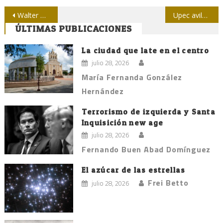
Navegación
Walter Martínez, conductor de Dossier, en Radio Reloj
Upec avileña con nuevos retos en el 2016
ÚLTIMAS PUBLICACIONES
de
entradas
La ciudad que late en el centro
julio 28, 2026
María Fernanda González
Hernández
Terrorismo de izquierda y Santa
Inquisición new age
julio 28, 2026
Fernando Buen Abad Domínguez
El azúcar de las estrellas
Frei Betto
julio 28, 2026