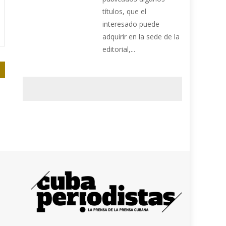
títulos, que el
interesado puede
adquirir en la sede de la
editorial,...