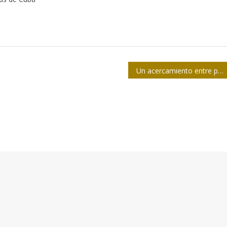
Un acercamiento entre periodistas cubanos y nicaragüenses