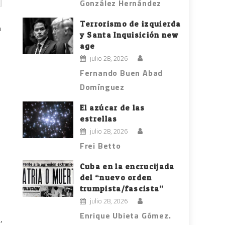
González Hernández
Terrorismo de izquierda
n
y Santa Inquisición new
age
julio 28, 2026
Fernando Buen Abad
Domínguez
El azúcar de las
estrellas
julio 28, 2026
Frei Betto
Cuba en la encrucijada
del “nuevo orden
trumpista/fascista”
julio 28, 2026
Enrique Ubieta Gómez.
,