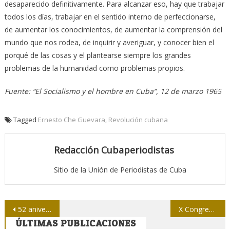
desaparecido definitivamente. Para alcanzar eso, hay que trabajar
todos los días, trabajar en el sentido interno de perfeccionarse,
de aumentar los conocimientos, de aumentar la comprensión del
mundo que nos rodea, de inquirir y averiguar, y conocer bien el
porqué de las cosas y el plantearse siempre los grandes
problemas de la humanidad como problemas propios.
Fuente: “El Socialismo y el hombre en Cuba”, 12 de marzo 1965
Tagged
Ernesto Che Guevara
,
Revolución cubana
Redacción Cubaperiodistas
Sitio de la Unión de Periodistas de Cuba
Navegación
52 aniversario de la Upec: Diálogo entre fundadores y afiliados de todas las edades
X Congreso de la UJC: Activo el diario Juventud Rebelde en la cita de la juventud cubana
ÚLTIMAS PUBLICACIONES
de