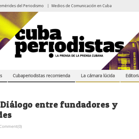
emérides del Periodismo
Medios de Comunicación en Cuba
s
Cubaperiodistas recomienda
La cámara lúcida
Editori
: Diálogo entre fundadores y
des
Comment(0)