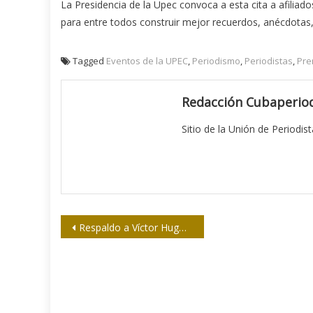
La Presidencia de la Upec convoca a esta cita a afiliad
para entre todos construir mejor recuerdos, anécdotas, 
Tagged
Eventos de la UPEC
,
Periodismo
,
Periodistas
,
Pre
Redacción Cubaperiod
Sitio de la Unión de Periodis
Navegación
Respaldo a Víctor Hugo Morales frente a demanda legal de Clarín
de
entradas