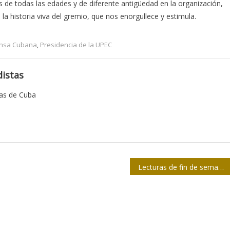
os de todas las edades y de diferente antigüedad en la organización,
la historia viva del gremio, que nos enorgullece y estimula.
nsa Cubana
,
Presidencia de la UPEC
istas
tas de Cuba
Lecturas de fin de semana: La juventud debe ser vanguardia