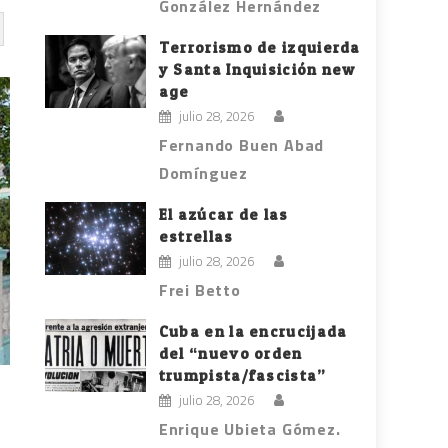
González Hernández
Terrorismo de izquierda
y Santa Inquisición new
age
julio 28, 2026
Fernando Buen Abad
Domínguez
El azúcar de las
estrellas
julio 28, 2026
Frei Betto
Cuba en la encrucijada
del “nuevo orden
trumpista/fascista”
julio 28, 2026
Enrique Ubieta Gómez.