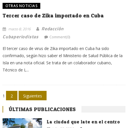
OTRAS NOTICIAS
Tercer caso de Zika importado en Cuba
Redacción
marzo 8, 2016
Cubaperiodistas
Comment(0)
El tercer caso de virus de Zika importado en Cuba ha sido
confirmado, según hizo saber el Ministerio de Salud Pública de la
Isla en una nota oficial. Se trata de un colaborador cubano,
Técnico de L...
Navegación
1
2
Siguientes
de
ÚLTIMAS PUBLICACIONES
entradas
La ciudad que late en el centro